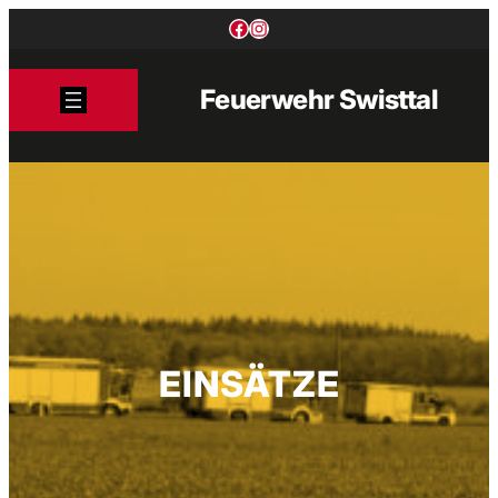
Zum
Facebook
Instagram
Inhalt
springen
Feuerwehr Swisttal
EINSÄTZE